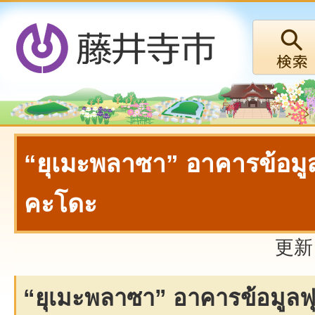
“ยุเมะพลาซา” อาคารข้อมูล
คะโดะ
更新
“ยุเมะพลาซา” อาคารข้อมูลฟุ