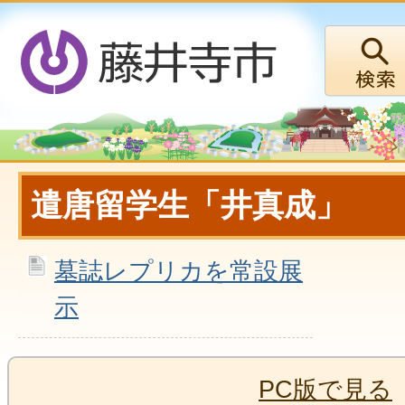
遣唐留学生「井真成」
墓誌レプリカを常設展
示
PC版で見る