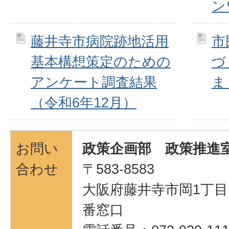
ン
藤井寺市病院跡地活用
市
基本構想策定のための
づ
アンケート調査結果
ま
（令和6年12月）
お問い
政策企画部 政策推進室
合わせ
〒583-8583
大阪府藤井寺市岡1丁目1
番窓口