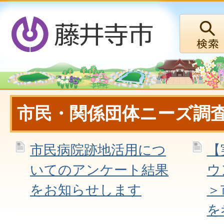
市民・関係団体ニーズ調
市民病院跡地活用につ
【
いてのアンケート結果
ウ
をお知らせします
＞
を