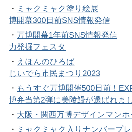
・
ミャクミャク塗り絵展
博開幕300日前SNS情報発信
・
万博開幕1年前SNS情報発信
力発掘フェスタ
・
えほんのひろば
じいでら市民まつり2023
・
もうすぐ万博開催500日前！EXP
博弁当第2弾に美陵鰻が選ばれま
・
大阪・関西万博デザインマンホ
・
ミャクミャク入りナンバープレ