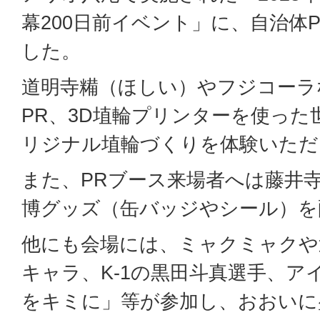
幕200日前イベント」に、自治体
した。
道明寺糒（ほしい）やフジコーラ
PR、3D埴輪プリンターを使った
リジナル埴輪づくりを体験いただ
また、PRブース来場者へは藤井
博グッズ（缶バッジやシール）を
他にも会場には、ミャクミャクや
キャラ、K-1の黒田斗真選手、ア
をキミに」等が参加し、おおいに