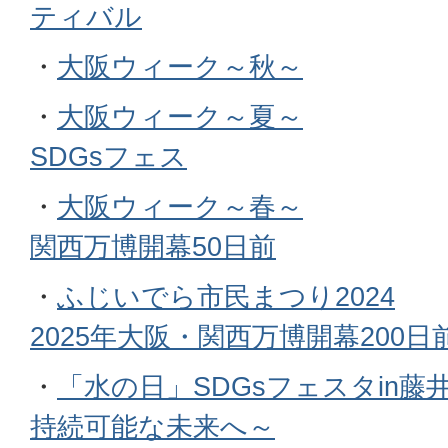
ティバル
・
大阪ウィーク～秋～
・
大阪ウィーク～夏～
S
DGsフェス
・
大阪ウィーク～春～
関西万博開幕50日前
・
ふじいでら市民まつり2024
2025年大阪・関西万博開幕200
・
「水の日」SDGsフェスタin
持続可能な未来へ～