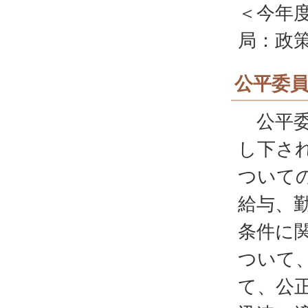
＜今年
局：政
公平委
公平委
し下さ
ついて
給与、
条件に
ついて
て、公