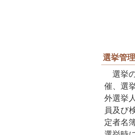
選挙管
選挙の
催、選
外選挙
員及び
定者名
選挙時