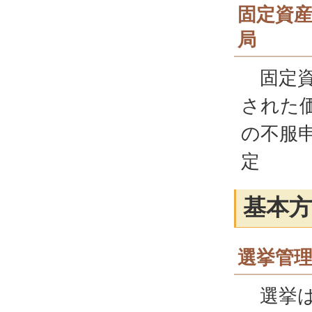
固定資
局
固定資
された
の不服
定
基本方
選挙管
選挙は