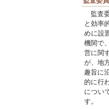
監査委
監査委
と効率
めに設
機関で
営に関
が、地
趣旨に
的に行
につい
す。