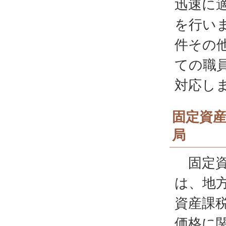
迅速に
を行い
件その
ての職
対応し
固定資
局
固定資
は、地
資産課
価格に