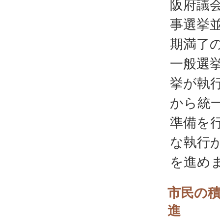
阪府議
事選挙並
期満了
一般選
挙が執
から統
準備を
な執行
を進め
市民の
進