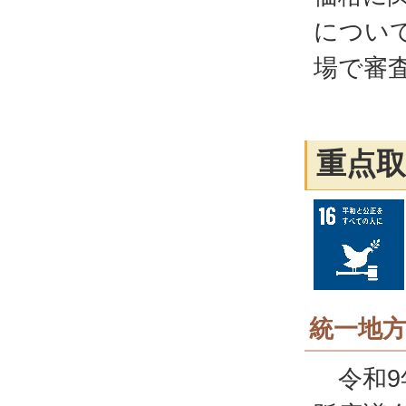
につい
場で審
重点取
統一地
令和9