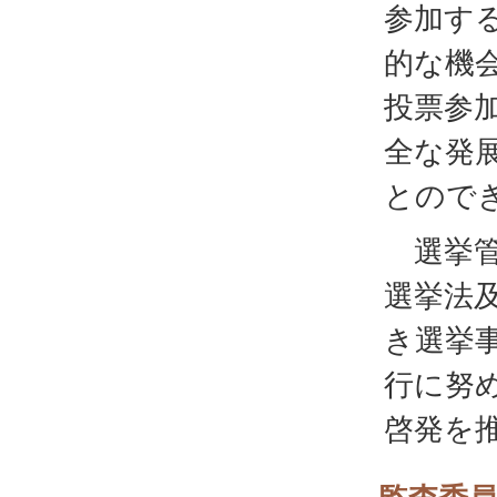
参加す
的な機
投票参
全な発
とので
選挙管
選挙法
き選挙
行に努
啓発を