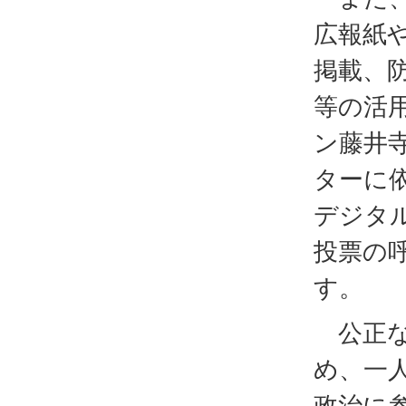
広報紙
掲載、防
等の活
ン藤井
ターに
デジタ
投票の
す。
公正な
め、一
政治に