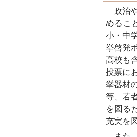
政治や
めるこ
小・中
挙啓発
高校も
投票に
挙器材
等、若
を図る
充実を
また、