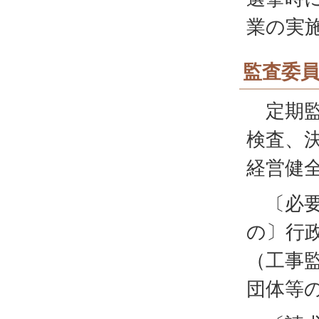
業の実
監査委
定期監
検査、
経営健
〔必要
の〕行
（工事
団体等