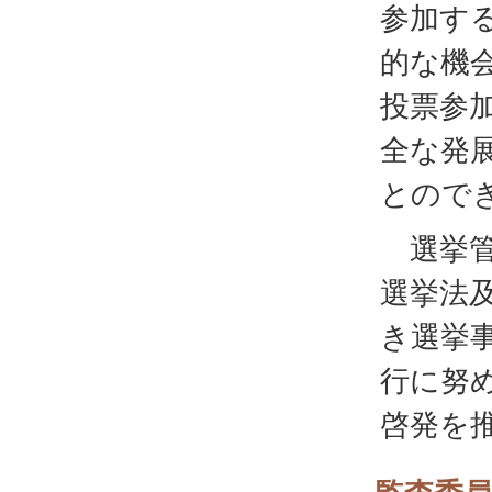
参加す
的な機
投票参
全な発
とので
選挙管
選挙法
き選挙
行に努
啓発を