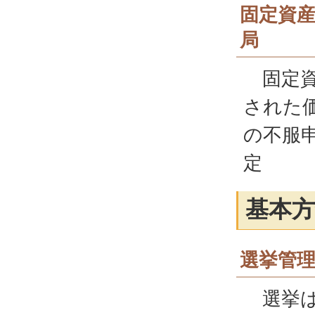
固定資
局
固定資
された
の不服
定
基本方
選挙管
選挙は