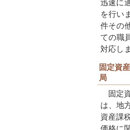
迅速に
を行い
件その
ての職
対応し
固定資
局
固定資
は、地
資産課
価格に