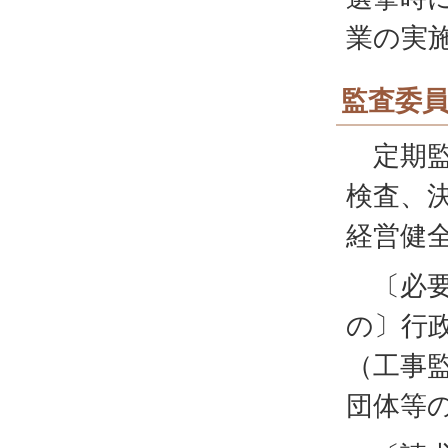
業の実
監査委
定期監
検査、
経営健
〔必要
の〕行
（工事
団体等