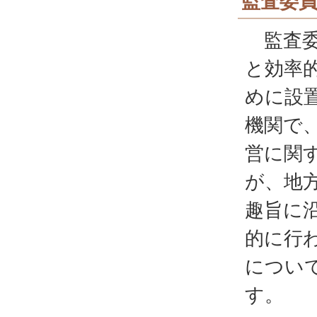
監査委
監査委
と効率
めに設
機関で
営に関
が、地
趣旨に
的に行
につい
す。