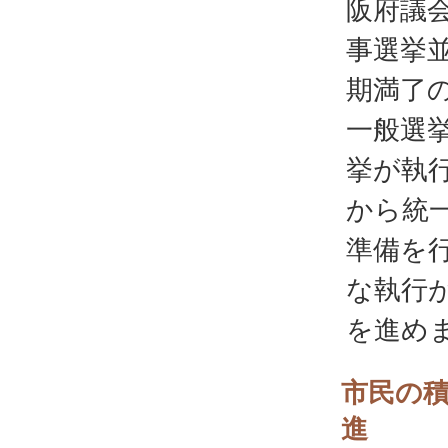
阪府議
事選挙並
期満了
一般選
挙が執
から統
準備を
な執行
を進め
市民の
進