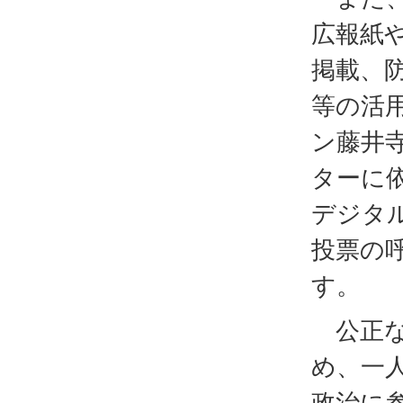
広報紙
掲載、防
等の活
ン藤井
ターに
デジタ
投票の
す。
公正な
め、一
政治に