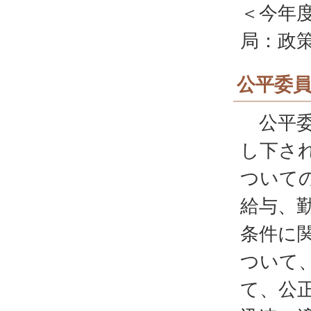
＜今年
局：政
公平委
公平委
し下さ
ついて
給与、
条件に
ついて
て、公