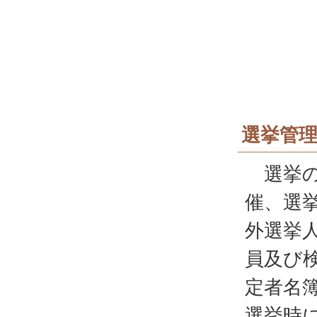
選挙管
選挙の
催、選
外選挙
員及び
定者名
選挙時