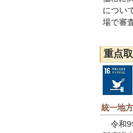
につい
場で審
重点取
統一地
令和9