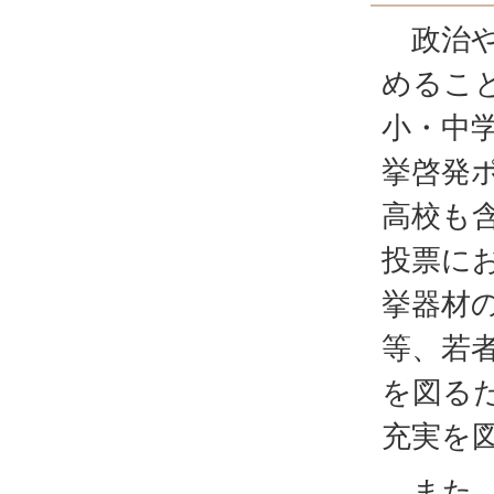
政治や
めるこ
小・中
挙啓発
高校も
投票に
挙器材
等、若
を図る
充実を
また、