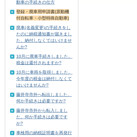
動車の手続きの仕方
登録・廃車用申請書(原動機
付自転車・小型特殊自動車)
廃車(名義変更)の手続きをし
たのに納税通知書が届きまし
た。納付しなくてはいけませ
んか?
10月に廃車手続きしました。
税金は還付されますか?
10月に車両を取得しました。
今年度の税金は納付しなくて
はいけませんか?
藤井寺市外へ転出しました。
何か手続きは必要ですか?
藤井寺市外から転入しまし
た。何か手続きは必要です
か?
車検用の納税証明書を再発行