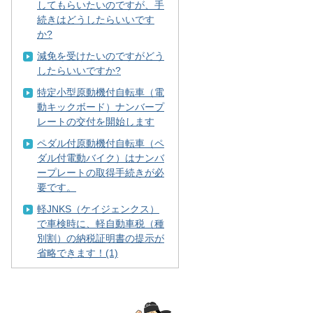
してもらいたいのですが、手
続きはどうしたらいいです
か?
減免を受けたいのですがどう
したらいいですか?
特定小型原動機付自転車（電
動キックボード）ナンバープ
レートの交付を開始します
ペダル付原動機付自転車（ペ
ダル付電動バイク）はナンバ
ープレートの取得手続きが必
要です。
軽JNKS（ケイジェンクス）
で車検時に、軽自動車税（種
別割）の納税証明書の提示が
省略できます！(1)