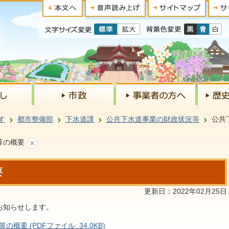
す
都市整備部
下水道課
公共下水道事業の財政状況等
公共
算の概要
要
更新日：2022年02月25日
お知らせします。
要 (PDFファイル: 34.0KB)