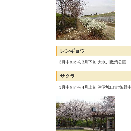
レンギョウ
3月中旬から3月下旬 大水川散策公園
サクラ
3月中旬から4月上旬 津堂城山古墳/野