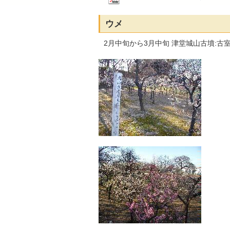
ウメ
2月中旬から3月中旬 津堂城山古墳:古