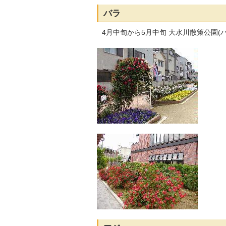
バラ
4月中旬から5月中旬 大水川散策公園(