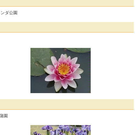
クンダ公園
菖蒲園