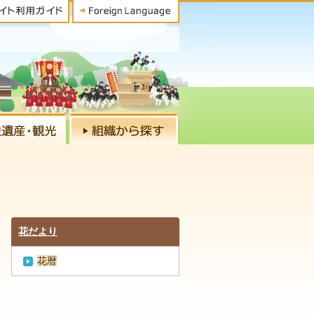
花だより
花暦