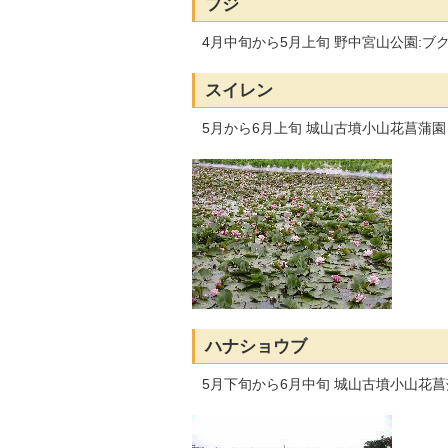
フジ
4月中旬から5月上旬 野中宮山公園:ブ
スイレン
5月から6月上旬 城山古墳小山花菖蒲園
ハナショウブ
5月下旬から6月中旬 城山古墳小山花