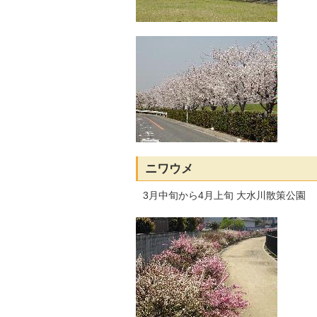
ニワウメ
3月中旬から4月上旬 大水川散策公園