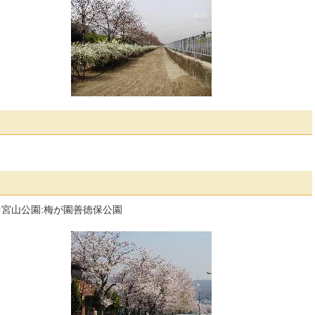
中宮山公園:梅が園善徳保公園