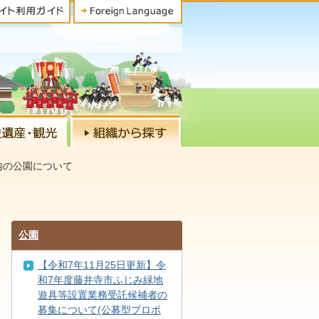
内の公園について
公園
【令和7年11月25日更新】令
和7年度藤井寺市ふじみ緑地
遊具等設置業務受託候補者の
募集について(公募型プロポ