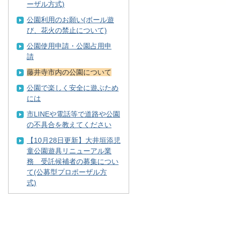
ーザル方式)
公園利用のお願い(ボール遊
び、花火の禁止について)
公園使用申請・公園占用申
請
藤井寺市内の公園について
公園で楽しく安全に遊ぶため
には
市LINEや電話等で道路や公園
の不具合を教えてください
【10月28日更新】大井垣添児
童公園遊具リニューアル業
務 受託候補者の募集につい
て(公募型プロポーザル方
式)