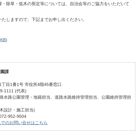
掃・除草・低木の剪定等については、自治会等のご協力をいただいて
いたしますので、下記までお申し出ください。
KB)
公園課
丁目1番1号 市役所4階45番窓口
-1111 (代表)
272 (道路水路公園管理・地籍担当、道路水路維持管理担当、公園維持管理担
 (土木設計・施工担当)
-952-9504
ムでのお問い合せはこちら