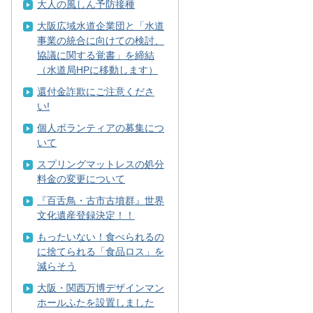
大人の風しん予防接種
大阪広域水道企業団と「水道
事業の統合に向けての検討、
協議に関する覚書」を締結
（水道局HPに移動します）
還付金詐欺にご注意くださ
い!
個人ボランティアの募集につ
いて
スプリングマットレスの処分
料金の変更について
『百舌鳥・古市古墳群』世界
文化遺産登録決定！！
もったいない！食べられるの
に捨てられる「食品ロス」を
減らそう
大阪・関西万博デザインマン
ホールふたを設置しました