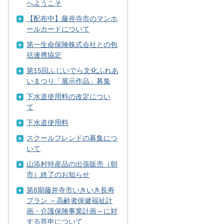
へようこそ
【配布中】藤井寺市のマンホ
ールカードについて
第一生命保険株式会社との包
括連携協定
第15回ふじいでら文化ふれあ
いまつり「展示作品」募集
下水道使用料の改定につい
て
下水道使用料
スクールフレンドの募集につ
いて
山添村特産品の出張販売（朝
市）終了のお知らせ
第8期藤井寺市いきいき長寿
プラン ～高齢者保健福祉計
画・介護保険事業計画～に対
する答申について