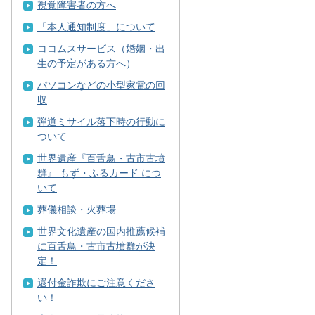
視覚障害者の方へ
「本人通知制度」について
ココムスサービス（婚姻・出
生の予定がある方へ）
パソコンなどの小型家電の回
収
弾道ミサイル落下時の行動に
ついて
世界遺産『百舌鳥・古市古墳
群』 もず・ふるカード につ
いて
葬儀相談・火葬場
世界文化遺産の国内推薦候補
に百舌鳥・古市古墳群が決
定！
還付金詐欺にご注意くださ
い！