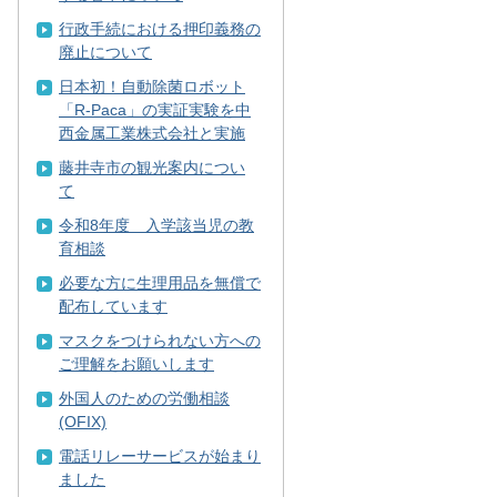
行政手続における押印義務の
廃止について
日本初！自動除菌ロボット
「R-Paca」の実証実験を中
西金属工業株式会社と実施
藤井寺市の観光案内につい
て
令和8年度 入学該当児の教
育相談
必要な方に生理用品を無償で
配布しています
マスクをつけられない方への
ご理解をお願いします
外国人のための労働相談
(OFIX)
電話リレーサービスが始まり
ました