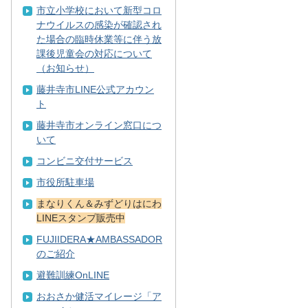
市立小学校において新型コロ
ナウイルスの感染が確認され
た場合の臨時休業等に伴う放
課後児童会の対応について
（お知らせ）
藤井寺市LINE公式アカウン
ト
藤井寺市オンライン窓口につ
いて
コンビニ交付サービス
市役所駐車場
まなりくん＆みずどりはにわ
LINEスタンプ販売中
FUJIIDERA★AMBASSADOR
のご紹介
避難訓練OnLINE
おおさか健活マイレージ「ア