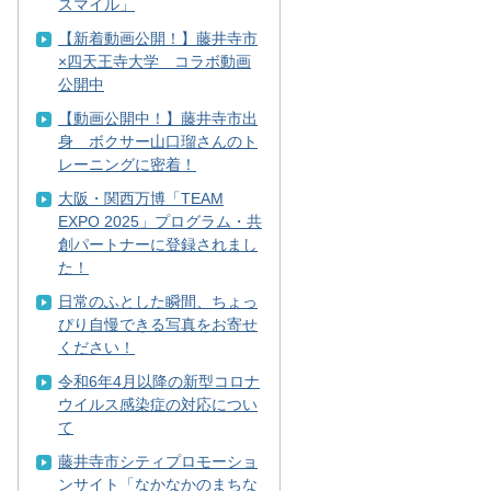
スマイル」
【新着動画公開！】藤井寺市
×四天王寺大学 コラボ動画
公開中
【動画公開中！】藤井寺市出
身 ボクサー山口瑠さんのト
レーニングに密着！
大阪・関西万博「TEAM
EXPO 2025」プログラム・共
創パートナーに登録されまし
た！
日常のふとした瞬間、ちょっ
ぴり自慢できる写真をお寄せ
ください！
令和6年4月以降の新型コロナ
ウイルス感染症の対応につい
て
藤井寺市シティプロモーショ
ンサイト「なかなかのまちな