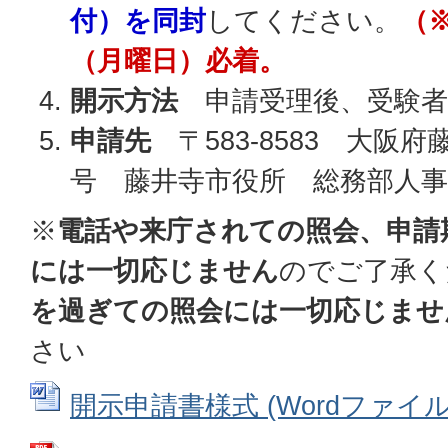
付）を同封
してください。
（
（月曜日）必着。
開示方法
申請受理後、受験者
申請先
〒583-8583 大阪府
号 藤井寺市役所 総務部人事
※
電話や来庁されての照会、申請
には一切応じません
のでご了承く
を過ぎての照会には一切応じませ
さい
開示申請書様式 (Wordファイル: 