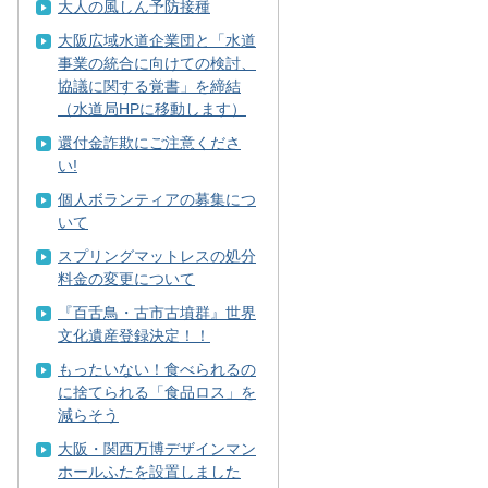
大人の風しん予防接種
大阪広域水道企業団と「水道
事業の統合に向けての検討、
協議に関する覚書」を締結
（水道局HPに移動します）
還付金詐欺にご注意くださ
い!
個人ボランティアの募集につ
いて
スプリングマットレスの処分
料金の変更について
『百舌鳥・古市古墳群』世界
文化遺産登録決定！！
もったいない！食べられるの
に捨てられる「食品ロス」を
減らそう
大阪・関西万博デザインマン
ホールふたを設置しました