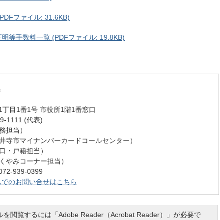
Fファイル: 31.6KB)
手数料一覧 (PDFファイル: 19.8KB)
課
丁目1番1号 市役所1階1番窓口
-1111 (代表)
 (庶務担当）
71 (藤井寺市マイナンバーカードコールセンター）
9 (窓口・戸籍担当）
9 (おくやみコーナー担当）
-939-0399
ムでのお問い合せはこちら
を閲覧するには「Adobe Reader（Acrobat Reader）」が必要で