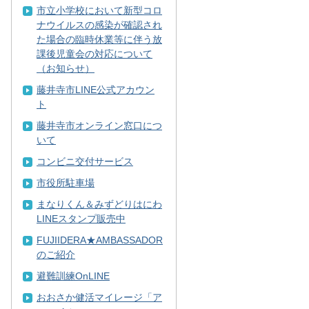
市立小学校において新型コロ
ナウイルスの感染が確認され
た場合の臨時休業等に伴う放
課後児童会の対応について
（お知らせ）
藤井寺市LINE公式アカウン
ト
藤井寺市オンライン窓口につ
いて
コンビニ交付サービス
市役所駐車場
まなりくん＆みずどりはにわ
LINEスタンプ販売中
FUJIIDERA★AMBASSADOR
のご紹介
避難訓練OnLINE
おおさか健活マイレージ「ア