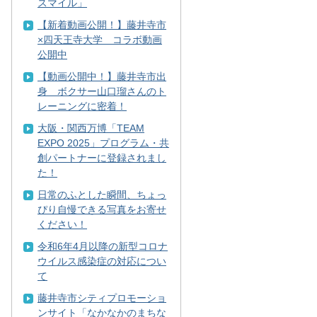
スマイル」
【新着動画公開！】藤井寺市
×四天王寺大学 コラボ動画
公開中
【動画公開中！】藤井寺市出
身 ボクサー山口瑠さんのト
レーニングに密着！
大阪・関西万博「TEAM
EXPO 2025」プログラム・共
創パートナーに登録されまし
た！
日常のふとした瞬間、ちょっ
ぴり自慢できる写真をお寄せ
ください！
令和6年4月以降の新型コロナ
ウイルス感染症の対応につい
て
藤井寺市シティプロモーショ
ンサイト「なかなかのまちな