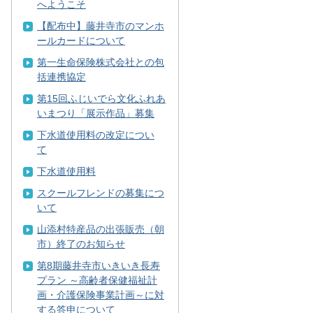
へようこそ
【配布中】藤井寺市のマンホ
ールカードについて
第一生命保険株式会社との包
括連携協定
第15回ふじいでら文化ふれあ
いまつり「展示作品」募集
下水道使用料の改定につい
て
下水道使用料
スクールフレンドの募集につ
いて
山添村特産品の出張販売（朝
市）終了のお知らせ
第8期藤井寺市いきいき長寿
プラン ～高齢者保健福祉計
画・介護保険事業計画～に対
する答申について