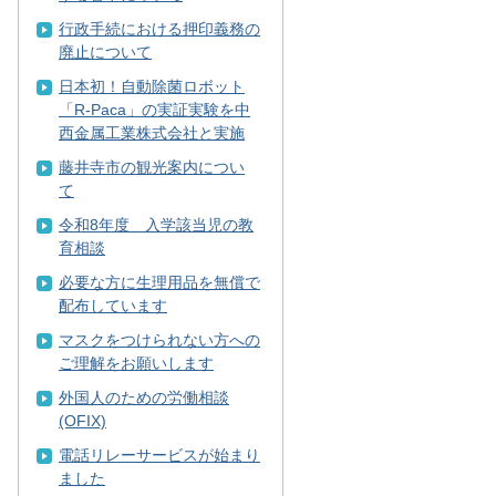
行政手続における押印義務の
廃止について
日本初！自動除菌ロボット
「R-Paca」の実証実験を中
西金属工業株式会社と実施
藤井寺市の観光案内につい
て
令和8年度 入学該当児の教
育相談
必要な方に生理用品を無償で
配布しています
マスクをつけられない方への
ご理解をお願いします
外国人のための労働相談
(OFIX)
電話リレーサービスが始まり
ました