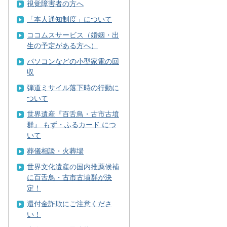
視覚障害者の方へ
「本人通知制度」について
ココムスサービス（婚姻・出
生の予定がある方へ）
パソコンなどの小型家電の回
収
弾道ミサイル落下時の行動に
ついて
世界遺産『百舌鳥・古市古墳
群』 もず・ふるカード につ
いて
葬儀相談・火葬場
世界文化遺産の国内推薦候補
に百舌鳥・古市古墳群が決
定！
還付金詐欺にご注意くださ
い！