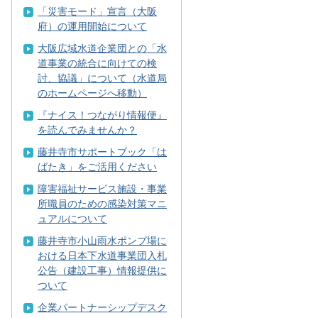
「災害モード」宣言（大阪
府）の運用開始について
大阪広域水道企業団との「水
道事業の統合に向けての検
討、協議」について（水道局
のホームページへ移動）
『ナイス！つながり情報便』
を読んでみませんか？
藤井寺市サポートブック「は
ばたき」をご活用ください
障害福祉サービス施設・事業
所職員のための感染対策マニ
ュアルについて
藤井寺市小山雨水ポンプ場に
おける日本下水道事業団入札
公告（建設工事）情報提供に
ついて
企業パートナーシップデスク