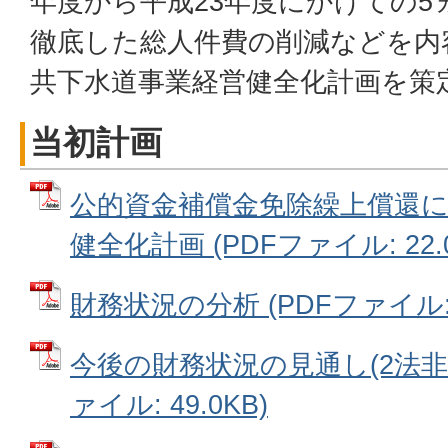
年度から平成23年度にかけての5
徹底した総人件費の削減などを内
共下水道事業経営健全化計画を策
当初計画
公的資金補償金免除繰上償還
健全化計画 (PDFファイル: 22.0
財務状況の分析 (PDFファイル: 1
今後の財務状況の見通し(2法非適
ァイル: 49.0KB)