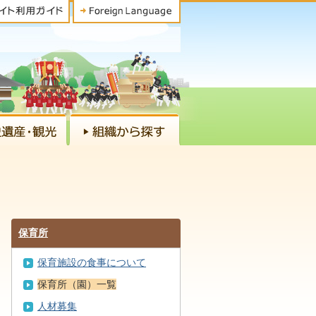
保育所
保育施設の食事について
保育所（園）一覧
人材募集