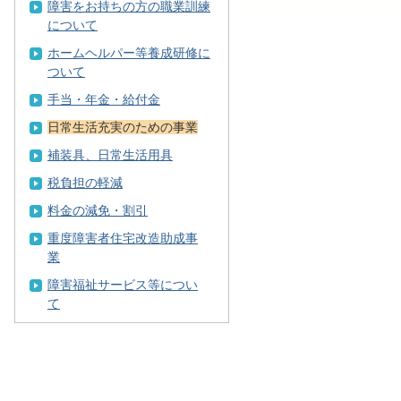
障害をお持ちの方の職業訓練
について
ホームヘルパー等養成研修に
ついて
手当・年金・給付金
日常生活充実のための事業
補装具、日常生活用具
税負担の軽減
料金の減免・割引
重度障害者住宅改造助成事
業
障害福祉サービス等につい
て