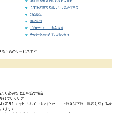
重度障害者福祉理美容助成事業
在宅重度障害者紙おむつ等給付事業
対面朗読
声の広報
「府政だより」点字版等
郵便貯金等の利子非課税制度
せるためのサービスです
あたり必要な改造を施す場合
受けていない方
る限定条件』を附されている方(ただし、上肢又は下肢に障害を有する場
ります)