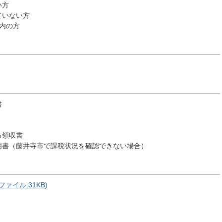
い方
ていない方
内の方
書
る領収書
明書（藤井寺市で課税状況を確認できない場合）
ァイル:31KB)