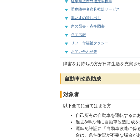
駐車禁止除外指定車標章
重度障害者寝具乾燥サービス
車いすの貸し出し
声の図書・点字図書
点字広報
リフト付福祉タクシー
お問い合わせ先
障害をお持ちの方が日常生活を充実さ
自動車改造助成
対象者
以下全てに当てはまる方
自己所有の自動車を運転するに
過去8年の間に自動車改造助成を
運転免許証に『自動車改造に係
合は、条件附記が不要な場合があ