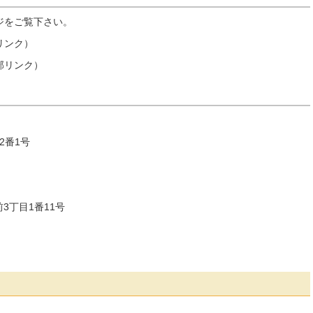
ジをご覧下さい。
リンク）
部リンク）
目2番1号
前3丁目1番11号