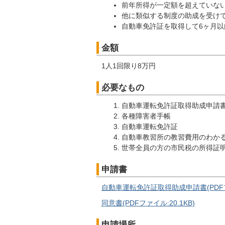
前年所得が一定額を超えていな
他に類似する制度の助成を受け
自動車免許証を取得して6ヶ月以
金額
1人1回限り8万円
必要なもの
自動車運転免許証取得助成申請
各種障害者手帳
自動車運転免許証
自動車教習所の教習費用のわか
世帯全員の方の市民税の所得証
申請書
自動車運転免許証取得助成申請書(PDFフ
同意書(PDFファイル:20.1KB)
申請場所