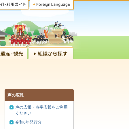
声の広報
声の広報・点字広報をご利用
ください
令和8年発行分