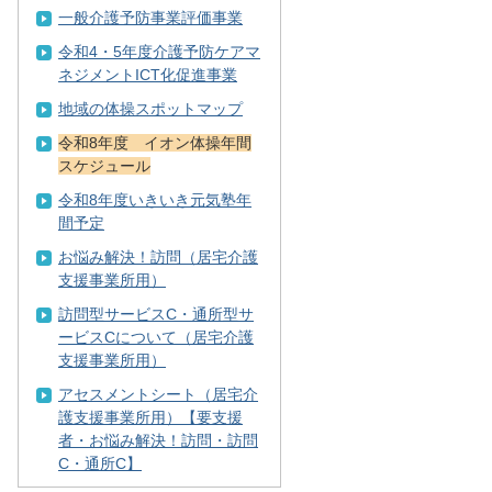
一般介護予防事業評価事業
令和4・5年度介護予防ケアマ
ネジメントICT化促進事業
地域の体操スポットマップ
令和8年度 イオン体操年間
スケジュール
令和8年度いきいき元気塾年
間予定
お悩み解決！訪問（居宅介護
支援事業所用）
訪問型サービスC・通所型サ
ービスCについて（居宅介護
支援事業所用）
アセスメントシート（居宅介
護支援事業所用）【要支援
者・お悩み解決！訪問・訪問
C・通所C】