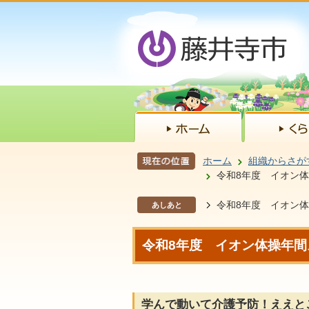
ホーム
組織からさが
令和8年度 イオン
令和8年度 イオン
あしあと
令和8年度 イオン体操年間
学んで動いて介護予防！ええと