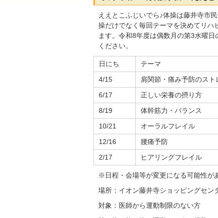
ええとこふじいでら♪体操は藤井寺市
操だけでなく毎回テーマを決めてリハ
ます。令和8年度は偶数月の第3水曜日
ください。
日にち
テーマ
4/15
肩関節・痛み予防のスト
6/17
正しい栄養の摂り方
8/19
体幹筋力・バランス
10/21
オーラルフレイル
12/16
腰痛予防
2/17
ヒアリングフレイル
※日程・会場等が変更になる可能性が
場所：イオン藤井寺ショッピングセン
対象：医師から運動制限のない方