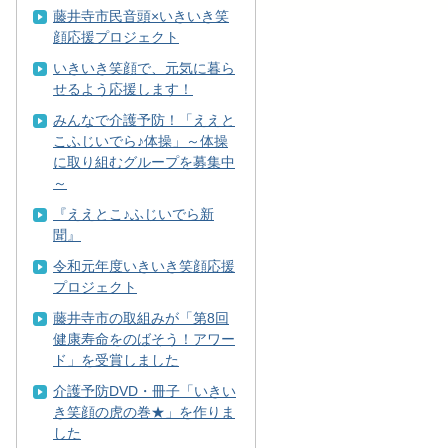
藤井寺市民音頭×いきいき笑
顔応援プロジェクト
いきいき笑顔で、元気に暮ら
せるよう応援します！
みんなで介護予防！「ええと
こふじいでら♪体操」～体操
に取り組むグループを募集中
～
『ええとこ♪ふじいでら新
聞』
令和元年度いきいき笑顔応援
プロジェクト
藤井寺市の取組みが「第8回
健康寿命をのばそう！アワー
ド」を受賞しました
介護予防DVD・冊子「いきい
き笑顔の虎の巻★」を作りま
した