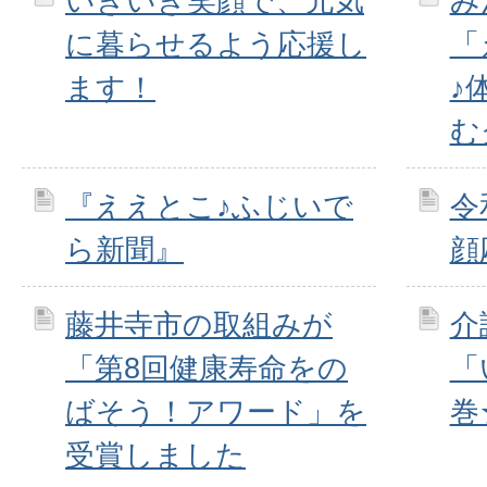
いきいき笑顔で、元気
み
に暮らせるよう応援し
「
ます！
♪
む
『ええとこ♪ふじいで
令
ら新聞』
顔
藤井寺市の取組みが
介
「第8回健康寿命をの
「
ばそう！アワード」を
巻
受賞しました