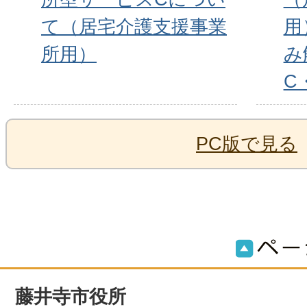
て（居宅介護支援事業
用
所用）
み
C
PC版で見る
藤井寺市役所