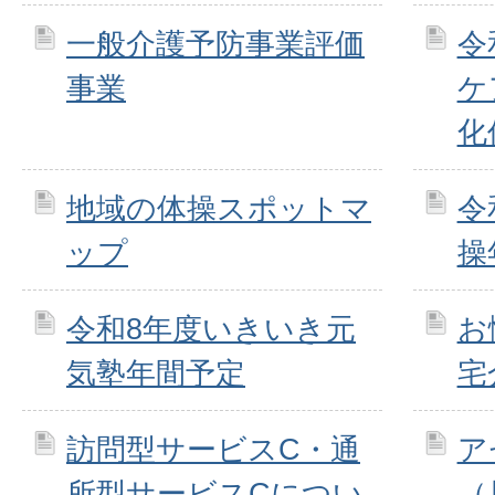
一般介護予防事業評価
令
事業
ケ
化
地域の体操スポットマ
令
ップ
操
令和8年度いきいき元
お
気塾年間予定
宅
訪問型サービスC・通
ア
所型サービスCについ
（