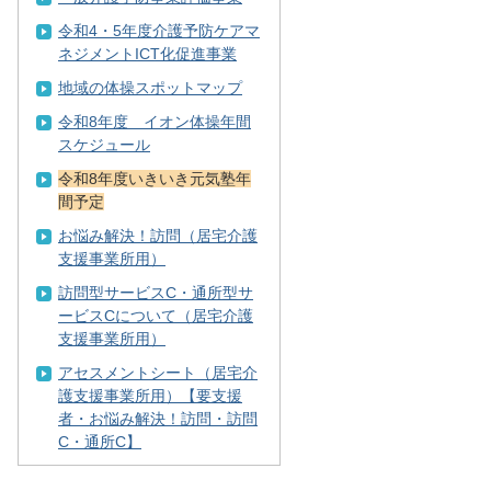
令和4・5年度介護予防ケアマ
ネジメントICT化促進事業
地域の体操スポットマップ
令和8年度 イオン体操年間
スケジュール
令和8年度いきいき元気塾年
間予定
お悩み解決！訪問（居宅介護
支援事業所用）
訪問型サービスC・通所型サ
ービスCについて（居宅介護
支援事業所用）
アセスメントシート（居宅介
護支援事業所用）【要支援
者・お悩み解決！訪問・訪問
C・通所C】