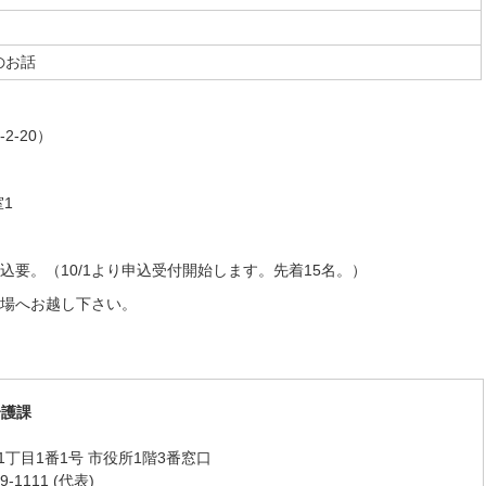
のお話
-20）
1
申込要。（10/1より申込受付開始します。先着15名。）
場へお越し下さい。
介護課
丁目1番1号 市役所1階3番窓口
-1111 (代表)