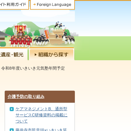
令和8年度いきいき元気塾年間予定
介護予防の取り組み
ケアマネジメントB、通所型
サービスC研修資料の掲載に
ついて
藤井寺市民音頭×いきいき笑