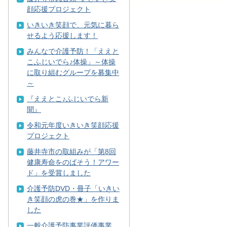
顔応援プロジェクト
いきいき笑顔で、元気に暮ら
せるよう応援します！
みんなで介護予防！「ええと
こふじいでら♪体操」～体操
に取り組むグループを募集中
～
『ええとこ♪ふじいでら新
聞』
令和元年度いきいき笑顔応援
プロジェクト
藤井寺市の取組みが「第8回
健康寿命をのばそう！アワー
ド」を受賞しました
介護予防DVD・冊子「いきい
き笑顔の虎の巻★」を作りま
した
一般介護予防事業評価事業