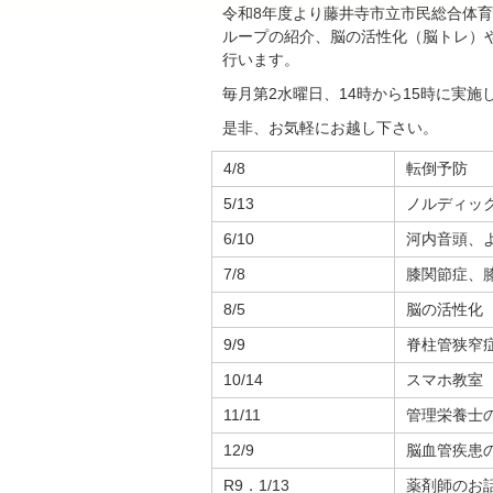
令和8年度より藤井寺市立市民総合体
ループの紹介、脳の活性化（脳トレ）
行います。
毎月第2水曜日、14時から15時に実施し
是非、お気軽にお越し下さい。
4/8
転倒予防
5/13
ノルディッ
6/10
河内音頭、
7/8
膝関節症、
8/5
脳の活性化
9/9
脊柱管狭窄
10/14
スマホ教室
11/11
管理栄養士
12/9
脳血管疾患
R9．1/13
薬剤師のお