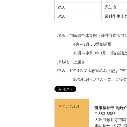
2/10
認知症
3/10
歯科衛生士
場所：市民総合体育館（藤井寺市大井1-2
4月～9月：3階剣道場
10月～令和9年3月：2階会議室
持ち物：上履き
申込：10/14スマホ教室のみ下記まで
10/14以外は申込不要。直接会
お問い合わせ
健康福祉部 高齢
〒583-8583
大阪府藤井寺市岡1
電話番号：072-939