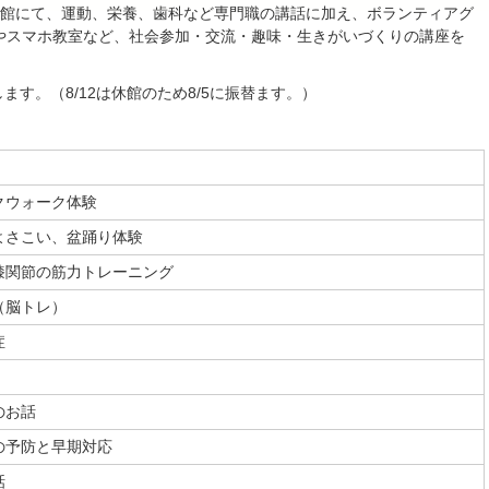
育館にて、運動、栄養、歯科など専門職の講話に加え、ボランティアグ
やスマホ教室など、社会参加・交流・趣味・生きがいづくりの講座を
ます。（8/12は休館のため8/5に振替ます。）
クウォーク体験
よさこい、盆踊り体験
膝関節の筋力トレーニング
（脳トレ）
症
のお話
の予防と早期対応
話