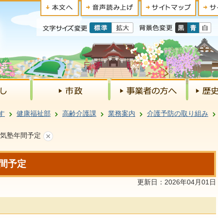
す
健康福祉部
高齢介護課
業務案内
介護予防の取り組み
元気塾年間予定
間予定
更新日：2026年04月01日