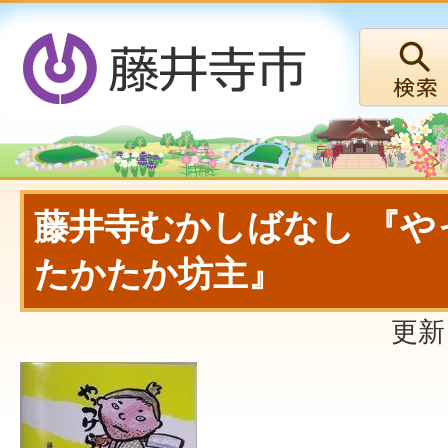
藤井寺むかしばなし 『や
たかたか坊主』
更新