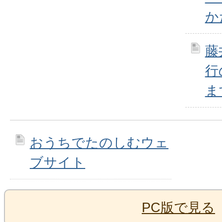
か
藤
行
ま
おうちでたのしむウェ
ブサイト
PC版で見る