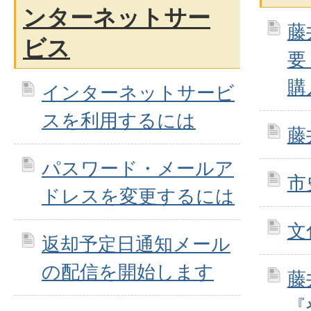
ンターネットサー
藤
ビス
要
購
インターネットサービ
スを利用するには
藤
パスワード・メールア
市
ドレスを変更するには
文
返却予定日通知メール
の配信を開始します
藤
『