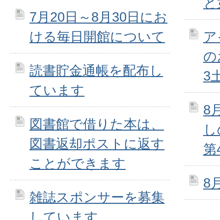
と
7月20日～8月30日にお
ける毎日開館について
ア
の
読書貯金通帳を配布し
3
ています
8
図書館で借りた本は、
し
図書返却ポストに返す
第
ことができます
8
雑誌スポンサーを募集
しています。