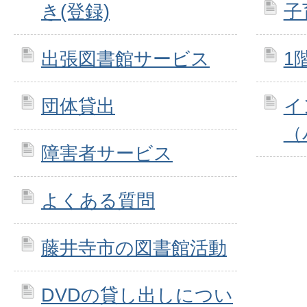
き(登録)
子
出張図書館サービス
1
団体貸出
イ
（
障害者サービス
よくある質問
藤井寺市の図書館活動
DVDの貸し出しについ