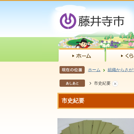
ホーム
組織からさが
市史紀要
あしあと
市史紀要