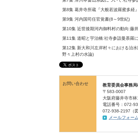
第7集 津川本畠山系図について:社寺
第8集 葛井寺所蔵『大般若波羅蜜多経
第9集 河内国司任官覚書(8～9世紀)
第10集 近世後期河内御料村の動向:
第11集 道昭と宇治橋:社寺参詣曼荼羅
第12集 新大和川左岸村々における治水
野々上村の水論)
お問い合わせ
教育委員会事務局
〒583-0007
大阪府藤井寺市林
電話番号：072-939
072-938-219
メールフォー