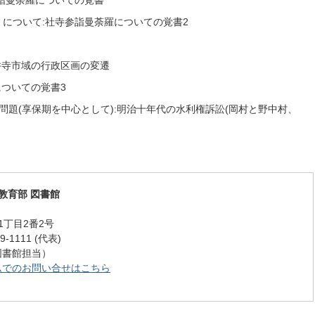
参詣曼荼羅についての覚書
』について:社寺参詣曼荼羅についての覚書2
藤井寺市域の行政区画の変遷
についての覚書3
問題(享保期を中心として):明治十年代の水利権訴訟(岡村と野中村、
教育部 図書館
1丁目2番2号
-1111 (代表)
7（図書館担当）
ムでのお問い合せはこちら