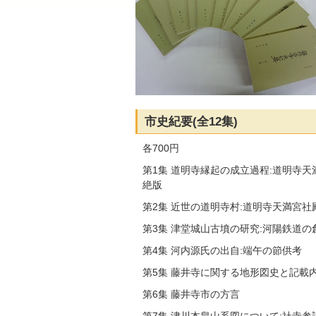
市史紀要(全12集)
各700円
第1集 道明寺縁起の成立過程:道明寺
絶版
第2集 近世の道明寺村:道明寺天満宮社
第3集 津堂城山古墳の研究:河陽鉄道の
第4集 河内源氏の出自:端午の節供考
第5集 藤井寺に関する地形図史と記載
第6集 藤井寺市の方言