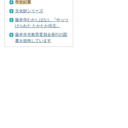
市史紀要
文化財シリーズ
藤井寺むかしばなし 『やっつ
けられた たかたか坊主』
藤井寺市教育委員会発行の図
書を頒布しています