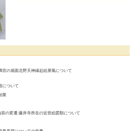
天満宮の扇面北野天神縁起絵屏風について
殿について
創業
内容の変遷:藤井寺所在の近世絵図類について