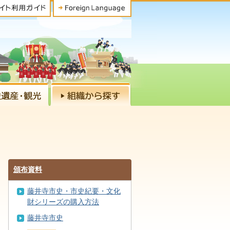
頒布資料
藤井寺市史・市史紀要・文化
財シリーズの購入方法
藤井寺市史