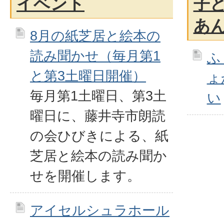
イベント
子
あ
8月の紙芝居と絵本の
読み聞かせ（毎月第1
ふ
と第3土曜日開催）
ょ
毎月第1土曜日、第3土
い
曜日に、藤井寺市朗読
の会ひびきによる、紙
芝居と絵本の読み聞か
せを開催します。
アイセルシュラホール