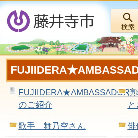
FUJIIDERA★AMBASSA
FUJIIDERA★AMBASSADOR
演
のご紹介
と
歌手 舞乃空さん
俳