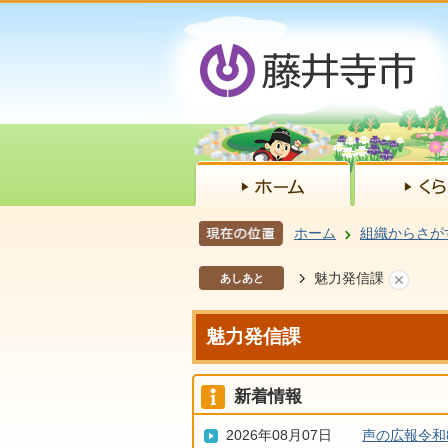
ホーム
組織からさが
魅力発信課
あしあと
魅力発信課
新着情報
2026年08月07日
声の広報令和8