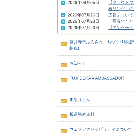
2026年08月05日
【クラウドフ
根リング」の
2026年07月26日
広報ふじいでら
2026年07月23日
「写真でたど
2026年07月23日
【アンケート
藤井寺市ふるさとまちづくり応援
納税)
お知らせ
FUJIIDERA★AMBASSADOR
まなりくん
報道発表資料
ウェブアクセシビリティについて