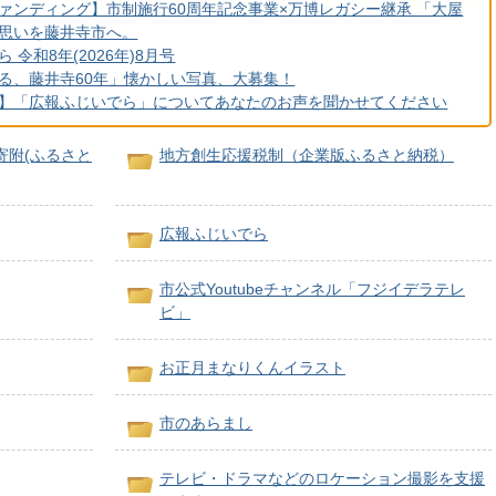
ァンディング】市制施行60周年記念事業×万博レガシー継承 「大屋
思いを藤井寺市へ。
 令和8年(2026年)8月号
る、藤井寺60年」懐かしい写真、大募集！
】「広報ふじいでら」についてあなたのお声を聞かせてください
寄附(ふるさと
地方創生応援税制（企業版ふるさと納税）
広報ふじいでら
市公式Youtubeチャンネル「フジイデラテレ
ビ」
お正月まなりくんイラスト
市のあらまし
テレビ・ドラマなどのロケーション撮影を支援