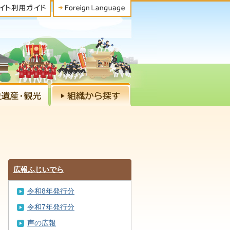
広報ふじいでら
令和8年発行分
令和7年発行分
声の広報