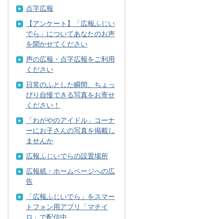
点字広報
【アンケート】「広報ふじい
でら」についてあなたのお声
を聞かせてください
声の広報・点字広報をご利用
ください
日常のふとした瞬間、ちょっ
ぴり自慢できる写真をお寄せ
ください！
「わがやのアイドル」コーナ
ーにお子さんの写真を掲載し
ませんか
広報ふじいでらの設置場所
広報紙・ホームページへの広
告
「広報ふじいでら」をスマー
トフォン用アプリ「マチイ
ロ」で配信中