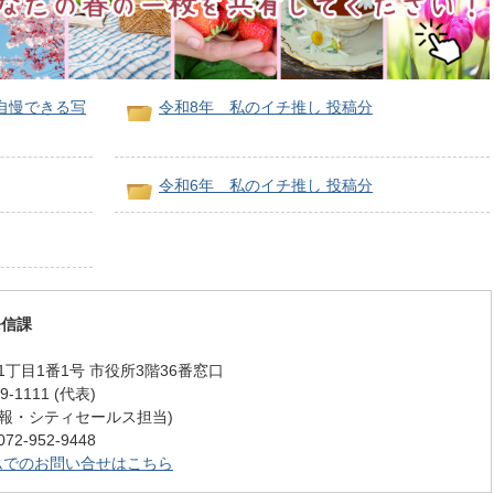
自慢できる写
令和8年 私のイチ推し 投稿分
令和6年 私のイチ推し 投稿分
発信課
丁目1番1号 市役所3階36番窓口
-1111 (代表)
1 (広報・シティセールス担当)
-952-9448
ムでのお問い合せはこちら