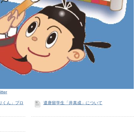
ter
りくん」プロ
遣唐留学生「井真成」について