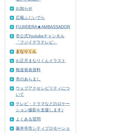
お知らせ
広報ふじいでら
FUJIIDERA★AMBASSADOR
市公式Youtubeチャンネル
「フジイデラテレビ」
まなりくん
お正月まなりくんイラスト
報道発表資料
市のあらまし
ウェブアクセシビリティにつ
いて
テレビ・ドラマなどのロケー
ション撮影を支援します♪
よくある質問
藤井寺市シティプロモーショ