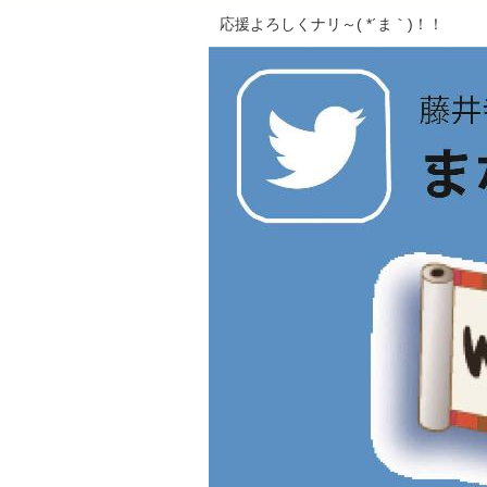
応援よろしくナリ～( *´ま｀)！！