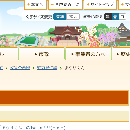
す
政策企画部
魅力発信課
まなりくん
りくん」のTwitterナリ(＾ま＾)