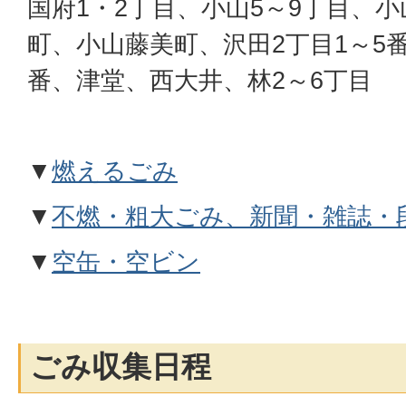
国府1・2丁目、小山5～9丁目、
町、小山藤美町、沢田2丁目1～5番
番、津堂、西大井、林2～6丁目
▼
燃えるごみ
▼
不燃・粗大ごみ、新聞・雑誌・
▼
空缶・空ビン
ごみ収集日程