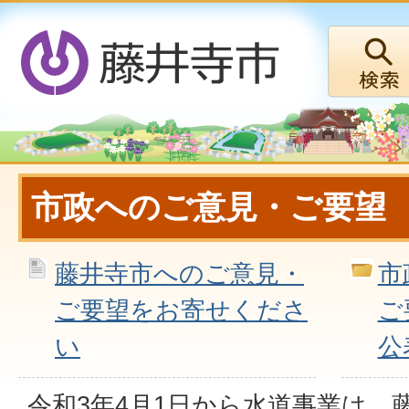
市政へのご意見・ご要望
藤井寺市へのご意見・
市
ご要望をお寄せくださ
ご
い
公
令和3年4月1日から水道事業は、