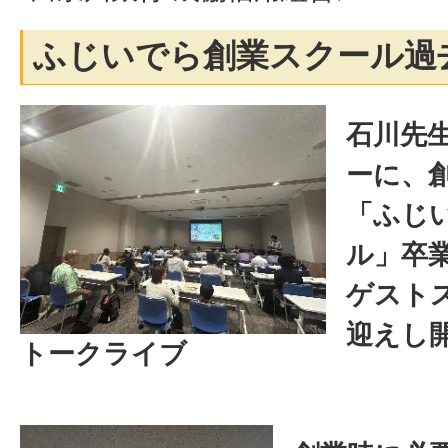
ふじいでら創業スクール過
石川先
ーに、
「ふじ
ル」卒
ゲスト
迎えし
トークライブ