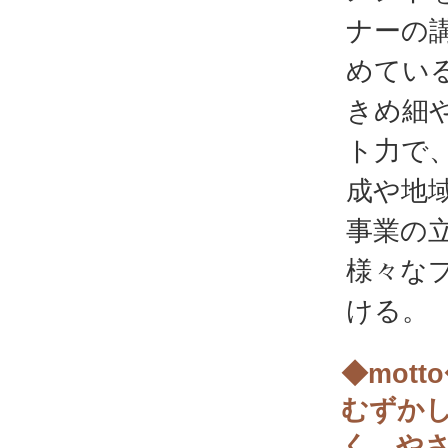
ナーの
めてい
きめ細
ト力で
成や地
事業の
様々な
ける。
◆mott
むずか
く、や