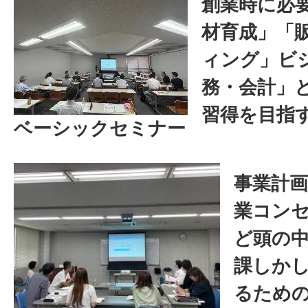
創業時に必
材育成」「
ィング」ビ
務・会計」
習得を目指
ベーシックセミナー
事業計
業コン
ど頭の
課しか
るため