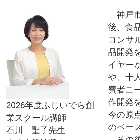
神戸市
後、食
コンサ
品開発
イヤー
や、十
費者ニ
作開発
2026年度ふじいでら創
今の原
業スクール講師
のベー
石川 聖子先生
その後