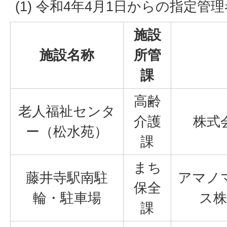
(1) 令和4年4月1日からの指定管理
施設
施設名称
所管
課
高齢
老人福祉センタ
介護
株式
ー（松水苑）
課
まち
藤井寺駅南駐
アマノ
保全
輪・駐車場
ス株
課