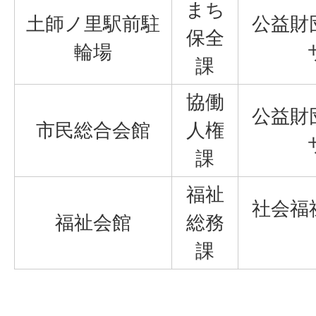
まち
土師ノ里駅前駐
公益財
保全
輪場
課
協働
公益財
市民総合会館
人権
課
福祉
社会福
福祉会館
総務
課