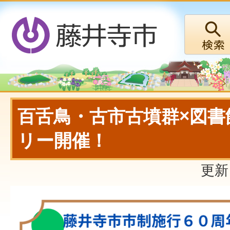
百舌鳥・古市古墳群×図書
リー開催！
更新