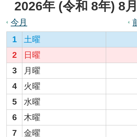
2026
年 (
令和
8
年)
8
月
今月
1
土曜
2
日曜
3
月曜
4
火曜
5
水曜
6
木曜
7
金曜