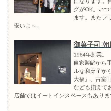
になります。
グがOK。い
ます。またフ
安いよ～。
御菓子司 朝
1964年創業。
自家製餡から
ルな和菓子か
大福」、古室
なども揃えて
店舗ではイートインスペースもありま