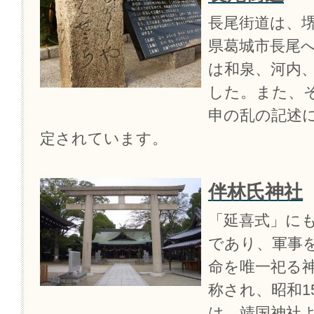
長尾街道は、
県葛城市長尾
は和泉、河内
した。また、
申の乱の記述
定されています。
伴林氏神社
「延喜式」に
であり、軍事
命を唯一祀る
称され、昭和1
は、靖国神社