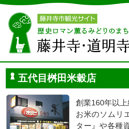
五代目桝田米穀店
創業160年以
お米のソムリ
ター』や各種