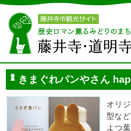
きまぐれパンやさん happ
オリジ
型など
よつ葉