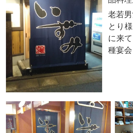
老若男
とり様
に来て
種宴会