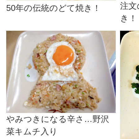
注文
50年の伝統のどて焼き！
き！
やみつきになる辛さ…野沢
菜キムチ入り