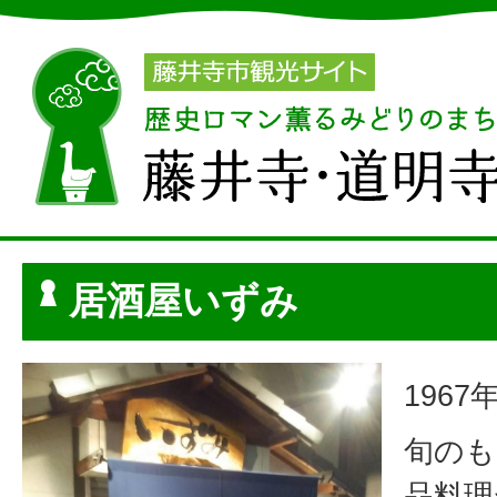
居酒屋いずみ
196
旬のも
品料理