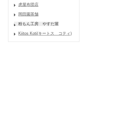
虎屋布団店
岡田園茶舗
粉もん工房 やすだ屋
Kiitos Koti(キートス コティ)