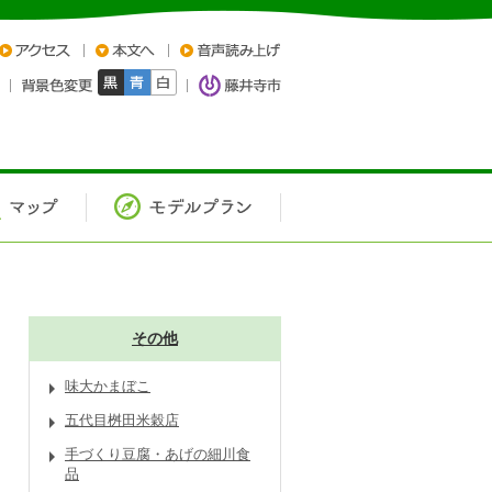
その他
味大かまぼこ
五代目桝田米穀店
手づくり豆腐・あげの細川食
品