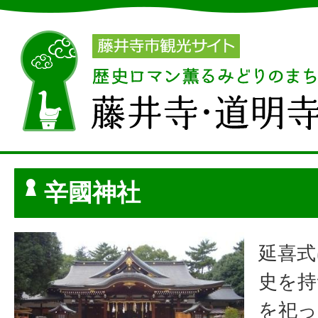
辛國神社
延喜式
史を持
を祀っ