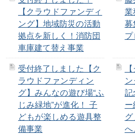
【クラウドファンディ
業
ング】地域防災の活動
募
拠点を新しく！消防団
プ
車庫建て替え事業
受付終了しました【ク
【
ラウドファンディン
ン
グ】みんなの遊び場“ふ
記
じみ緑地”が進化！ 子
ー
どもが楽しめる遊具整
グ
備事業
へ