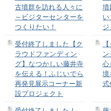
古墳群を訪れる人々に
墳
～ビジターセンターを
い
つくりたい！
ジ
受付終了しました【ク
【
ラウドファンディン
ン
グ】なつかしい藤井寺
心
を伝える！ふじいでら
境
再発見展示コーナー新
式
設プロジェクト
受付終了しました！
藤