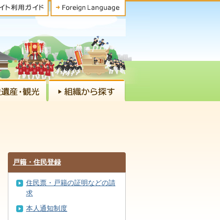
戸籍・住民登録
住民票・戸籍の証明などの請
求
本人通知制度