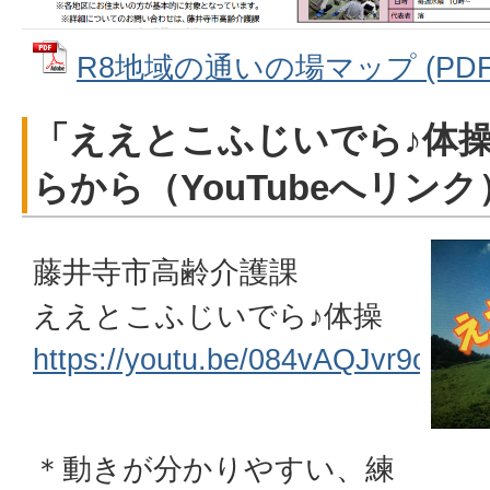
R8地域の通いの場マップ (PDFフ
「ええとこふじいでら♪体
らから（YouTubeへリンク
藤井寺市高齢介護課
ええとこふじいでら♪体操
https://youtu.be/084vAQJvr9o
＊動きが分かりやすい、練