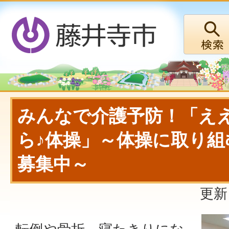
みんなで介護予防！「え
ら♪体操」～体操に取り組
募集中～
更新