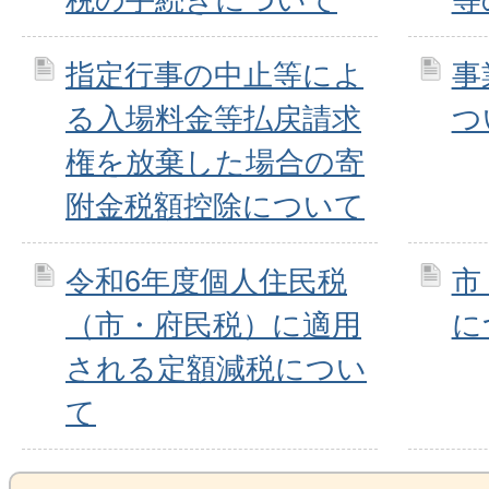
指定行事の中止等によ
事
る入場料金等払戻請求
つ
権を放棄した場合の寄
附金税額控除について
令和6年度個人住民税
市
（市・府民税）に適用
に
される定額減税につい
て