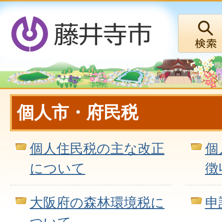
個人市・府民税
個人住民税の主な改正
個
について
徴
大阪府の森林環境税に
申