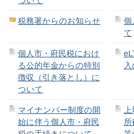
ついて
税務署からのお知らせ
個
て
個人市・府民税におけ
e
る公的年金からの特別
入
徴収（引き落とし）に
ついて
マイナンバー制度の開
上
始に伴う個人市・府民
所
税の手続きについて
等