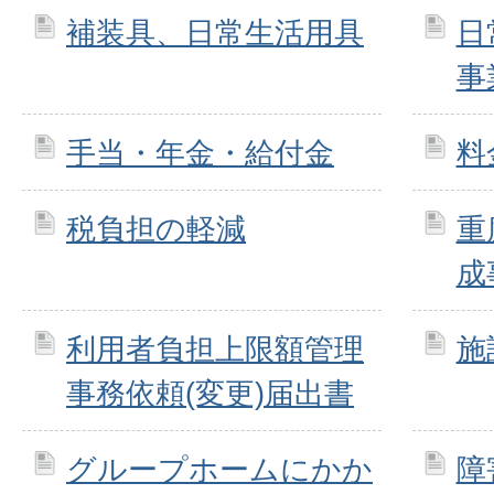
補装具、日常生活用具
日
事
手当・年金・給付金
料
税負担の軽減
重
成
利用者負担上限額管理
施
事務依頼(変更)届出書
グループホームにかか
障