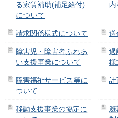
る家賃補助(補足給付)
内
について
請求関係様式について
送
障害児・障害者ふれあ
過
い支援事業について
様
障害福祉サービス等に
計
ついて
移動支援事業の協定に
避