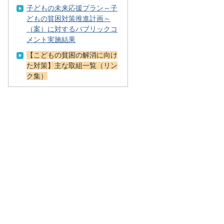
子どもの未来応援プラン～子
どもの貧困対策推進計画～
（案）に対するパブリックコ
メント実施結果
【こどもの貧困の解消に向け
た対策】主な取組一覧（リン
ク集）