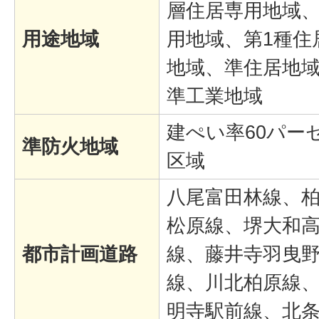
層住居専用地域、
用途地域
用地域、第1種住
地域、準住居地
準工業地域
建ぺい率60パー
準防火地域
区域
八尾富田林線、
松原線、堺大和
都市計画道路
線、藤井寺羽曳
線、川北柏原線
明寺駅前線、北