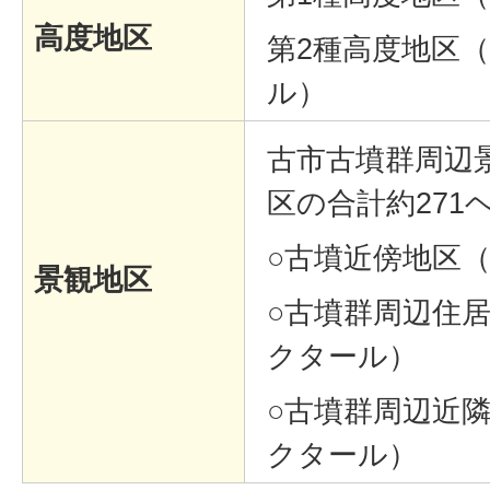
高度地区
第2種高度地区（
ル）
古市古墳群周辺
区の合計約271
○古墳近傍地区（
景観地区
○古墳群周辺住居
クタール）
○古墳群周辺近隣
クター